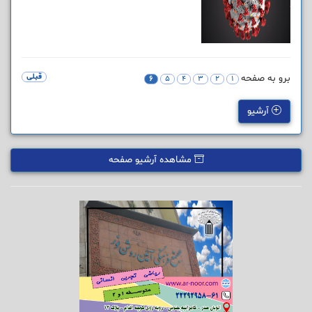
برو به صفحه
قبلی
6
5
4
3
2
1
آرشیو
مشاهده آرشیو صفحه