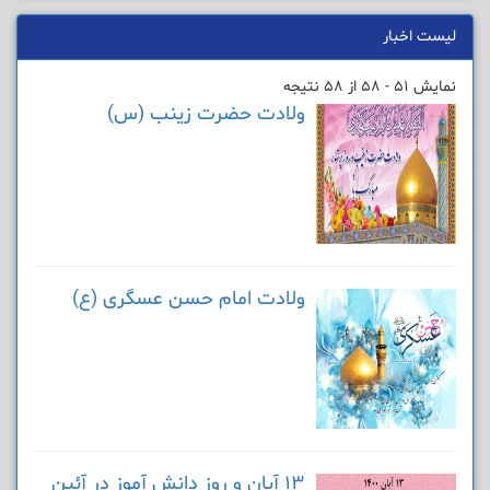
لیست اخبار
نمایش 51 - 58 از 58 نتیجه
ولادت حضرت زینب (س)
ولادت امام حسن عسگری (ع)
13 آبان و روز دانش آموز در آئین