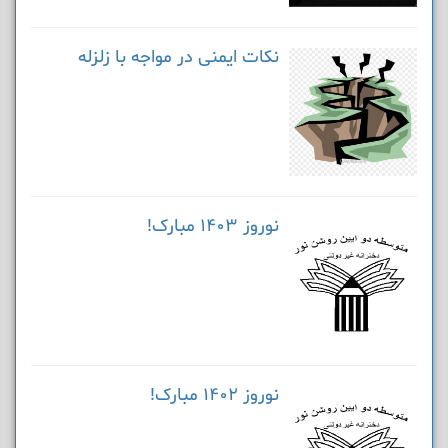
نکات ایمنی در مواجه با زلزله
نوروز 1403 مبارک!
نوروز 1402 مبارک!