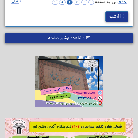
بعدی
برو به صفحه
قبلی
6
5
4
3
2
1
آرشیو
مشاهده آرشیو صفحه